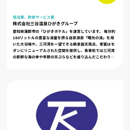
宿泊業、飲食サービス業
株式会社三谷温泉ひがきグループ
愛知県蒲郡市の「ひがきホテル」を運営しています。 毎分約
180リットルの豊富な湯量を誇る自家源泉「曙光の湯」を用
いた大浴場や、三河湾を一望できる絶景露天風呂。客室はモ
ダンにリニューアルされた空間を提供し、食事処では三河湾
の新鮮な海の幸や季節の天ぷらなどを盛り込んだこだわりの
料理を振る舞います。 さらに、無料でドリンクやスイーツを
楽しめるラウンジをはじめ、屋外プール、ジム、各種スポー
ツコート（テニス・バスケット・卓球）、カラオケ、人数に
合わせて選べる会議室など、充実した館内施設とアクティビ
ティを完備し、快適で多様な滞在空間を作り出しています。