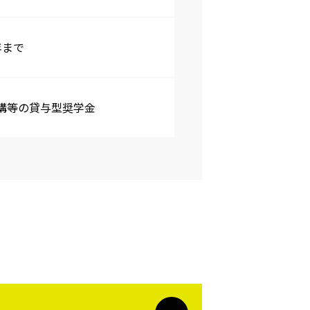
年まで
構等の貸与型奨学金