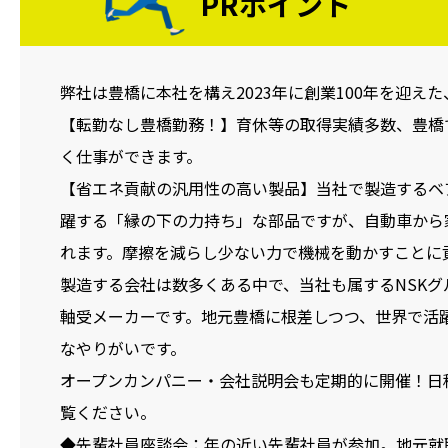
PRポイント
弊社は豊橋に本社を構え2023年に創業100年を迎え
【転勤なし豊橋勤務！】育休等の取得実績多数、豊橋
く仕事ができます。
【省エネ貢献の汎用性の高い製品】当社で製造するベ
躍する「縁の下の力持ち」な部品ですが、自動車から
れます。摩擦を減らし少ない力で機械を動かすことに
製造する会社は数多くある中で、当社も属するNSK
軸受メーカーです。地元豊橋に根差しつつ、世界で活
なやりがいです。
オープンカンパニー・会社説明会も定期的に開催！日
覧ください。
◆先輩社員座談会：年の近い先輩社員が参加。地元就