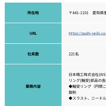
所在地
〒441-1101 愛
URL
https://asahi-seiki.co
社員数
221名
日本精工株式会社(N
リング(軸受)部品の
業務内容
◆軸受リング（円筒
旋削
◆スラスト、ニード