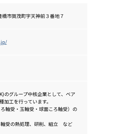
知県豊橋市賀茂町字天神前３番地７
.jp/
SK)のグループ中核企業として、ベア
各種加工を行っています。
ころ軸受・玉軸受・球面ころ軸受）の
ル軸受の熱処理、研削、組立 など