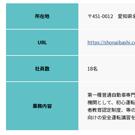
所在地
〒451-0012 愛知
URL
https://shonaibashi.c
社員数
18名
第一種普通自動車専
機関として、初心運
業務内容
者教育認定制度、等
向けの安全運転講習