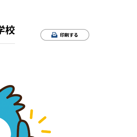
学校
印刷する