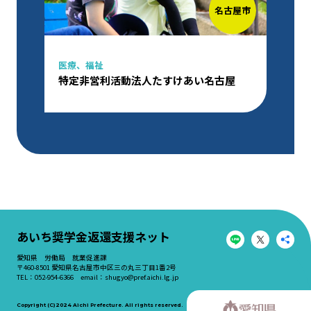
名古屋市
医療、福祉
特定非営利活動法人たすけあい名古屋
あいち奨学金返還支援ネット
愛知県 労働局 就業促進課
〒460-8501 愛知県名古屋市中区三の丸三丁目1番2号
TEL：052-954-6366 email：
shugyo@pref.aichi.lg.jp
Copyright (C)2024 Aichi Prefecture. All rights reserved.