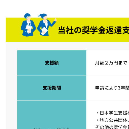
当社の奨学金返還
支援額
月額２万円まで
支援期間
申請により3年
・日本学生支援
・地方公共団体
その他の奨学金