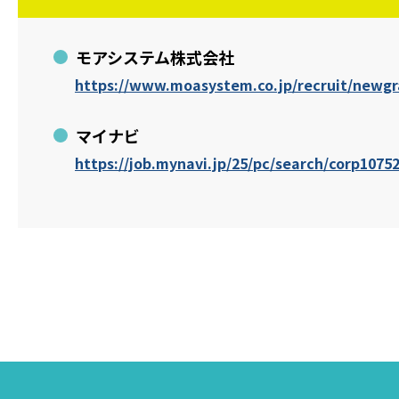
モアシステム株式会社
https://www.moasystem.co.jp/recruit/newgr
マイナビ
https://job.mynavi.jp/25/pc/search/corp1075