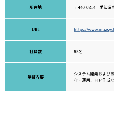
所在地
〒440-0814 愛
URL
https://www.moasys
社員数
65名
システム開発および
業務内容
守・運用、ＨＰ作成